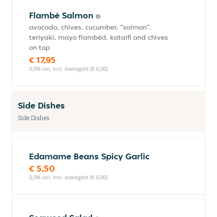
Flambé Salmon
avocado, chives, cucumber, “salmon”,
teriyaki, mayo flambéd, kataifi and chives
on top
€ 17,95
0,0% vol, incl. statiegeld (€ 0,00)
Side Dishes
Side Dishes
Edamame Beans Spicy Garlic
€ 5,50
0,0% vol, incl. statiegeld (€ 0,00)