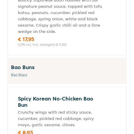
Bouncy Japanese udon noodles with our
signature peanut sauce, topped with tofu
katsu, peanuts, cucumber, pickled red
cabbage, spring onion, white and black
sesame. Crispy garlic chilli oil and a lime
wedge on the side.
€ 17,95
0,0% vol, incl. statiegeld (€ 0,00)
Bao Buns
Bao Buns
Spicy Korean No-Chicken Bao
Bun
Crunchy wings with red sticky sauce,
cucumber, pickled red cabbage, spicy
mayo, garlic sesame, chives
€ 8,95