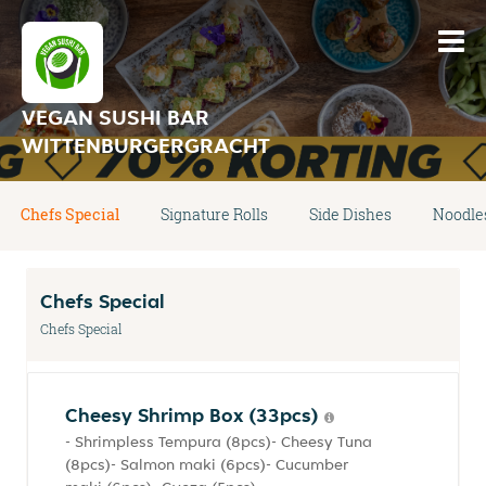
VEGAN SUSHI BAR
WITTENBURGERGRACHT
Chefs Special
Signature Rolls
Side Dishes
Noodle
Chefs Special
Chefs Special
Cheesy Shrimp Box (33pcs)
- Shrimpless Tempura (8pcs)- Cheesy Tuna
(8pcs)- Salmon maki (6pcs)- Cucumber