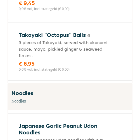
€ 9,45
0,0% vol, incl. statiegeld (€ 0,00)
Takoyaki "Octopus" Balls
3 pieces of Takoyaki, served with okonomi
sauce, mayo, pickled ginger & seaweed
flakes.
€ 6,95
0,0% vol, incl. statiegeld (€ 0,00)
Noodles
Noodles
Japanese Garlic Peanut Udon
Noodles