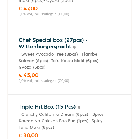
maki (6pcs)- Gyoza (5pcs)
€ 47,00
0,0% vol, incl. statiegeld (€ 0,00)
Chef Special box (27pcs) -
Wittenburgergracht
- Sweet Avocado Tree (8pcs) - Flambe
Salmon (8pcs)- Tofu Katsu Maki (6pcs)-
Gyoza (5pcs)
€ 45,00
0,0% vol, incl. statiegeld (€ 0,00)
Triple Hit Box (15 Pcs)
- Crunchy California Dream (8pcs) - Spicy
Korean No-Chicken Bao Bun (1pcs)- Spicy
Tuna Maki (6pcs)
€ 30,00