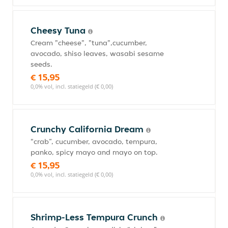
Cheesy Tuna
Cream "cheese", "tuna",cucumber,
avocado, shiso leaves, wasabi sesame
seeds.
€ 15,95
0,0% vol, incl. statiegeld (€ 0,00)
Crunchy California Dream
"crab”, cucumber, avocado, tempura,
panko, spicy mayo and mayo on top.
€ 15,95
0,0% vol, incl. statiegeld (€ 0,00)
Shrimp-Less Tempura Crunch