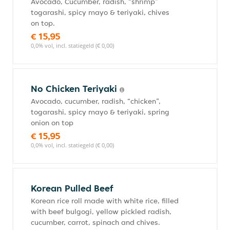
Avocado, Cucumber, radish, “shrimp”
togarashi, spicy mayo & teriyaki, chives
on top.
€ 15,95
0,0% vol, incl. statiegeld (€ 0,00)
No Chicken Teriyaki
Avocado, cucumber, radish, “chicken”,
togarashi, spicy mayo & teriyaki, spring
onion on top
€ 15,95
0,0% vol, incl. statiegeld (€ 0,00)
Korean Pulled Beef
Korean rice roll made with white rice, filled
with beef bulgogi, yellow pickled radish,
cucumber, carrot, spinach and chives.